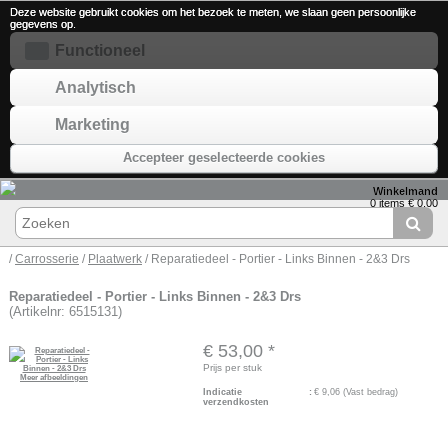
Deze website gebruikt cookies om het bezoek te meten, we slaan geen persoonlijke
gegevens op.
Functioneel
Analytisch
Marketing
Accepteer geselecteerde cookies
Winkelmand
0 items € 0,00
/
Carrosserie
/
Plaatwerk
/ Reparatiedeel - Portier - Links Binnen - 2&3 Drs
Reparatiedeel - Portier - Links Binnen - 2&3 Drs
(Artikelnr: 6515131)
€ 53,00
*
Prijs per stuk
Meer afbeeldingen
Indicatie
:
€
9,06
(Vast bedrag)
verzendkosten